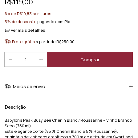
R$119,00
6
x de
R$19,83
sem juros
5% de desconto
pagando com Pix
Ver mais detalhes
Frete grátis
a partir de
R$250,00
Meios de envio
Descrição
Babylon’s Peak Busy Bee Chenin Blanc / Roussanne – Vinho Branco
Seco (750 ml)
Este elegante corte (95 % Chenin Blanc e 5 % Roussanne),
originário de vinhedos graníticos a 700 m de altitude em Swartland