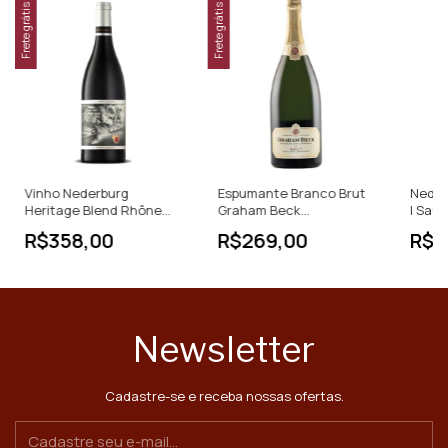
Frete grátis
Frete grátis
Vinho Nederburg
Espumante Branco Brut
Neder
Heritage Blend Rhône
Graham Beck
| Sauv
750ml África do Sul
Chardonnay - Pinot Noir
do Sul
R$358,00
R$269,00
R$1
Newsletter
Cadastre-se e receba nossas ofertas.