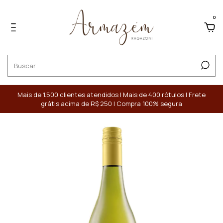
0
Mais de 1.500 clientes atendidos | Mais de 400 rótulos | Frete
grátis acima de R$ 250 | Compra 100% segura