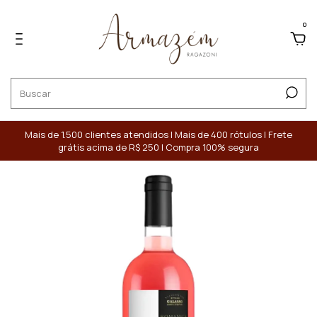
0
Mais de 1.500 clientes atendidos | Mais de 400 rótulos | Frete
grátis acima de R$ 250 | Compra 100% segura