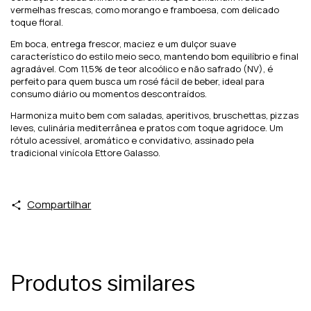
vermelhas frescas, como morango e framboesa, com delicado
toque floral.
Em boca, entrega frescor, maciez e um dulçor suave
característico do estilo meio seco, mantendo bom equilíbrio e final
agradável. Com 11,5% de teor alcoólico e não safrado (NV), é
perfeito para quem busca um rosé fácil de beber, ideal para
consumo diário ou momentos descontraídos.
Harmoniza muito bem com saladas, aperitivos, bruschettas, pizzas
leves, culinária mediterrânea e pratos com toque agridoce. Um
rótulo acessível, aromático e convidativo, assinado pela
tradicional vinícola Ettore Galasso.
Compartilhar
Produtos similares