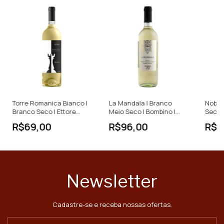
Torre Romanica Bianco |
La Mandala | Branco
Nobili
Branco Seco | Ettore
Meio Seco | Bombino |
Seco |
Galasso | Itália | 750ml
Itália | 750ml
D'Abru
R$69,00
R$96,00
R$6
Newsletter
Cadastre-se e receba nossas ofertas.