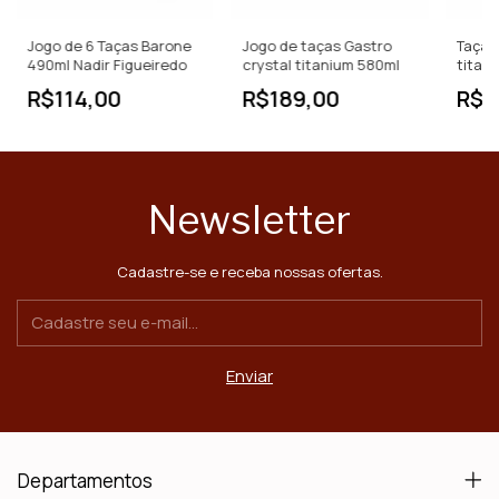
Jogo de 6 Taças Barone
Jogo de taças Gastro
Taça 
490ml Nadir Figueiredo
crystal titanium 580ml
titani
- Jog
R$114,00
R$189,00
R$1
Newsletter
Cadastre-se e receba nossas ofertas.
Departamentos