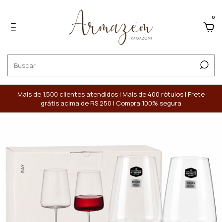
0
Mais de 1.500 clientes atendidos | Mais de 400 rótulos | Frete
grátis acima de R$ 250 | Compra 100% segura