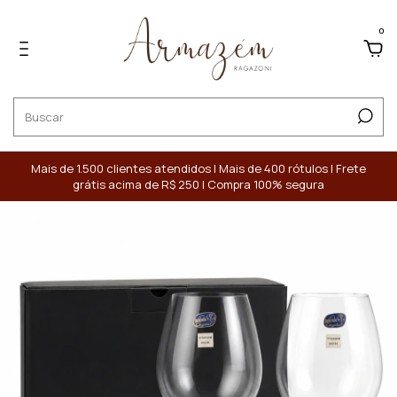
0
Mais de 1.500 clientes atendidos | Mais de 400 rótulos | Frete
grátis acima de R$ 250 | Compra 100% segura