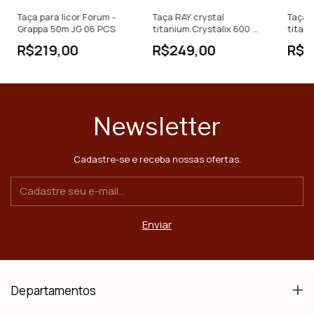
Taça para licor Forum -
Taça RAY crystal
Taça 
Grappa 50m JG 06 PCS
titanium Crystalix 600 ml
titani
- Jogo c/6 PCS
- Jog
R$219,00
R$249,00
R$1
Newsletter
Cadastre-se e receba nossas ofertas.
Departamentos