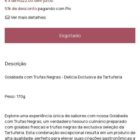
6
x de
R$22,00
sem juros
5% de desconto
pagando com Pix
Ver mais detalhes
Descrição
Goiabada com Trufas Negras - Delícia Exclusiva da Tartuferia
Peso: 170g
Explore uma experiência única de sabores com nossa Goiabada
com Trufas Negras, um verdadeiro tesouro culinário preparado
com goiabas frescas e trufas negras da exclusiva seleção da
Tartuferia. Esta combinação excepcional resulta em um produto de
alta qualidade, perfeito para elevar suas criações gastronômicas a