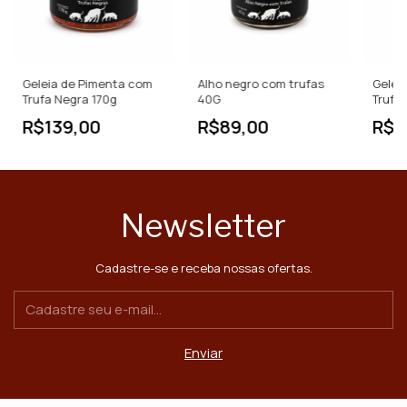
Geleia de Pimenta com
Alho negro com trufas
Gelei
Trufa Negra 170g
40G
Trufa
R$139,00
R$89,00
R$5
Newsletter
Cadastre-se e receba nossas ofertas.