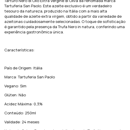
Tartufo Nero di Olio Extra Vergine di Oliva da renomada marca
Tartuferia San Paolo. Este azeite exclusivo é um verdadeiro
tesouro da natureza, produzido na Itália com a mais alta
qualidade de azeite extra virgem, obtido a partir da variedade de
azeitonas cuidadosamente selecionadas. O toque de sofisticação
é garantido pela presença da Trufa Nero in natura, conferindo uma
experiência gastronômica única.
Características:
País de Origem: Itália
Marca: Tartuferia San Paolo
Vegano: Sim
Glúten: Não
Acidez Máxima: 0,3%
Conteúdo: 250ml
Validade: 24 meses