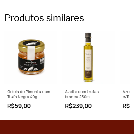
Produtos similares
Geleia de Pimenta com
Azeite com trufas
Azeit
Trufa Negra 40g
branca 250ml
c/Tru
R$59,00
R$239,00
R$1