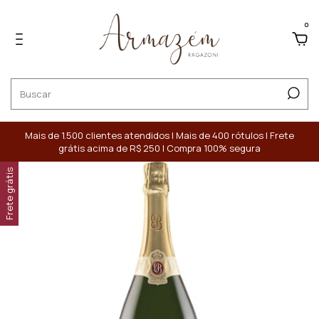
0
Mais de 1.500 clientes atendidos | Mais de 400 rótulos | Frete
grátis acima de R$ 250 | Compra 100% segura
Frete grátis