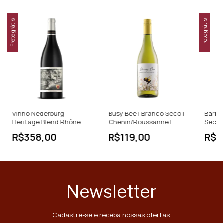
Frete grátis
Frete grátis
Vinho Nederburg
Busy Bee | Branco Seco |
Barist
Heritage Blend Rhône
Chenin/Roussanne |
Seco 
750ml África do Sul
África do Sul | 750ml
África
R$358,00
R$119,00
R$3
Newsletter
Cadastre-se e receba nossas ofertas.