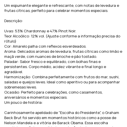
Um espumante elegante e refrescante, com notas de levedura e
frutas cítricas, perfeito para celebrar momentos especiais.
Descrição:
Uvas: 53% Chardonnay e 47% Pinot Noir.
Teor Alcoólico: 12% vol. (Ajuste conforme a informação precisa do
rótulo)
Cor: Amarelo palha com reflexos esverdeados.
Aroma: Delicados aromas de levedura, frutas cítricas como limão e
maçã verde, com nuances de brioche e pão tostado.
Paladar: Sabor fresco e equilibrado, com bolhas finas e
persistentes. Corpo médio, acidez vibrante e final longo e
agradável.
Harmonização: Combina perfeitamente com frutos do mar, sushi,
saladas e queijos leves. Ideal como aperitivo ou para acompanhar
sobremesas leves.
Ocasião: Perfeito para celebrações, como casamentos,
aniversários e momentos especiais.
Um pouco de história:
Carinhosamente apelidado de "Escolha do Presidente", o Graham
Beck Brut foi servido em momentos históricos como a posse de
Nelson Mandela e a vitória de Barack Obama. Essa escolha