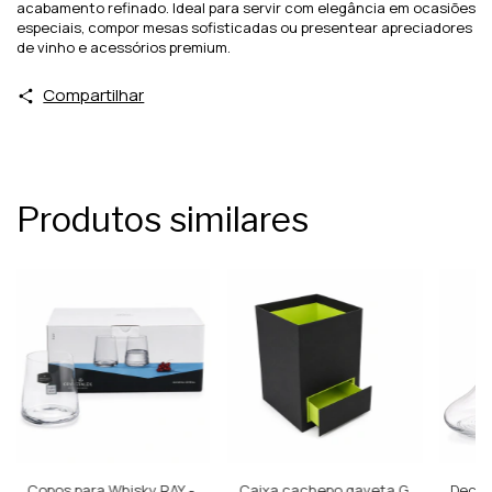
acabamento refinado. Ideal para servir com elegância em ocasiões
especiais, compor mesas sofisticadas ou presentear apreciadores
de vinho e acessórios premium.
Compartilhar
Produtos similares
Copos para Whisky RAY -
Caixa cachepo gaveta G
Decan