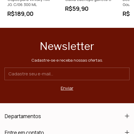
JG. C/06 300 ML
Gourm
R$59,90
R$189,00
R$1
Newsletter
Cadastre-se e receba nossas ofertas.
Departamentos
Entre em contato