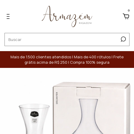
0
Mais de 1.500 clientes atendidos | Mais de 400 rótulos | Frete
grátis acima de R$ 250 | Compra 100% segura