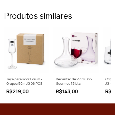
Produtos similares
Taça para licor Forum -
Decanter de Vidro Bon
Copos
Grappa 50m JG 06 PCS
Gourmet 1,5 Lts
JG. C
R$219,00
R$143,00
R$1