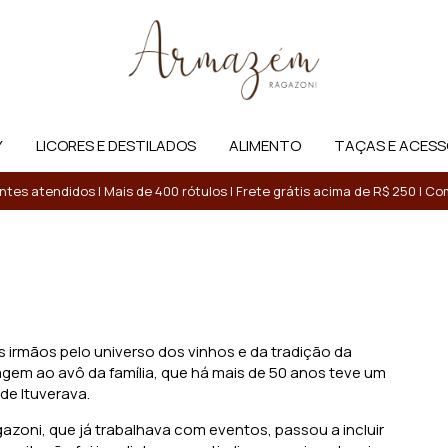
Y
LICORES E DESTILADOS
ALIMENTO
TAÇAS E ACESS
entes atendidos | Mais de 400 rótulos | Frete grátis acima de R$ 250 | 
 irmãos pelo universo dos vinhos e da tradição da
gem ao avô da família, que há mais de 50 anos teve um
e Ituverava.
zoni, que já trabalhava com eventos, passou a incluir