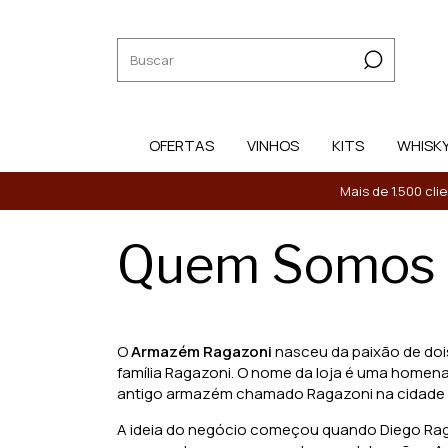
OFERTAS
VINHOS
KITS
WHISK
Mais de 1.500 cli
Quem Somos
O
Armazém Ragazoni
nasceu da paixão de dois
família Ragazoni. O nome da loja é uma homena
antigo armazém chamado Ragazoni na cidade d
A ideia do negócio começou quando Diego Raga