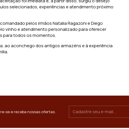
tação foi imediata e, a partir disso, surgiu o desejo
ótulos selecionados, experiências e atendimento próximo
comandado pelos irmãos Natalia Ragazoni e Diego
pelo vinho e atendimento personalizado para oferecer
es para todos os momentos.
ana, ao aconchego dos antigos armazéns e à experiência
lia.
re-se e receba nossas ofertas.