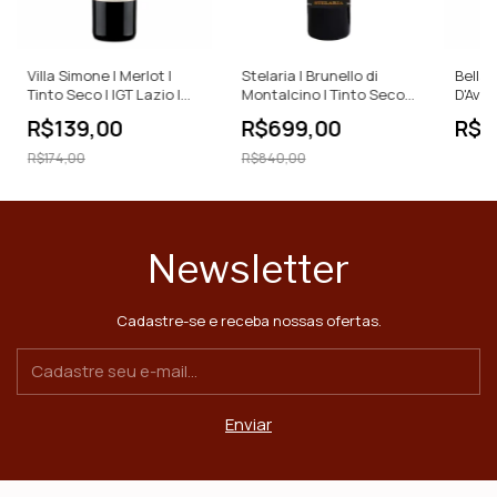
Villa Simone | Merlot |
Stelaria | Brunello di
Bella D
Tinto Seco | IGT Lazio |
Montalcino | Tinto Seco |
D'Avol
750ml
DOCG | 750ml
750ml
R$139,00
R$699,00
R$9
R$174,00
R$840,00
Newsletter
Cadastre-se e receba nossas ofertas.