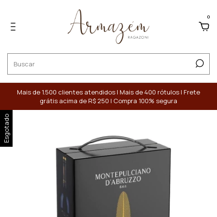
0
Mais de 1.500 clientes atendidos | Mais de 400 rótulos | Frete
grátis acima de R$ 250 | Compra 100% segura
Esgotado