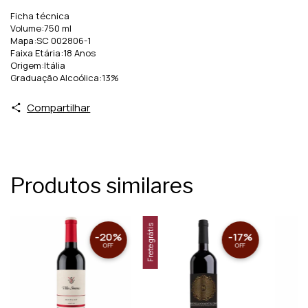
Ficha técnica
Volume:750 ml
Mapa:SC 002806-1
Faixa Etária:18 Anos
Origem:Itália
Graduação Alcoólica:13%
Compartilhar
Produtos similares
Frete grátis
-
20
%
-
17
%
OFF
OFF