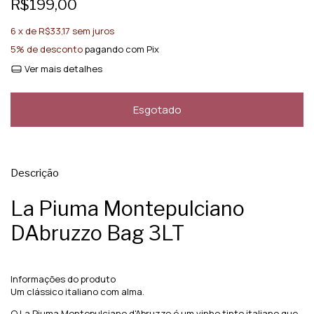
R$199,00
6
x de
R$33,17
sem juros
5% de desconto
pagando com Pix
Ver mais detalhes
Descrição
La Piuma Montepulciano
DAbruzzo Bag 3LT
Informações do produto
Um clássico italiano com alma.
O La Piuma Montepulciano d'Abruzzo é um vinho tinto italiano que