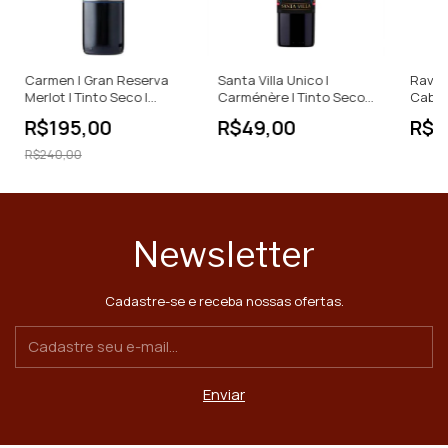
Carmen | Gran Reserva
Santa Villa Unico |
Ravan
Merlot | Tinto Seco |
Carménère | Tinto Seco |
Caber
Chile | 750ml
750ml
Tinto 
R$195,00
R$49,00
R$6
R$240,00
Newsletter
Cadastre-se e receba nossas ofertas.