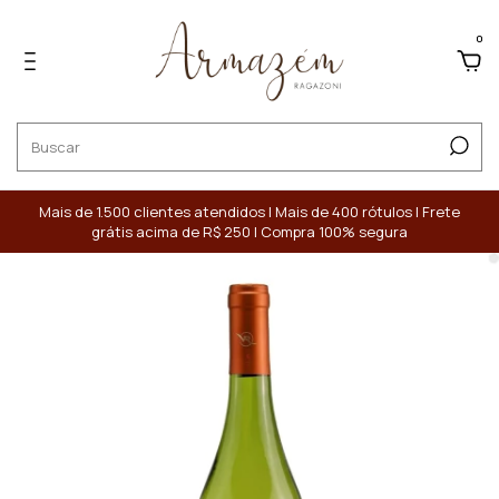
0
Mais de 1.500 clientes atendidos | Mais de 400 rótulos | Frete
grátis acima de R$ 250 | Compra 100% segura