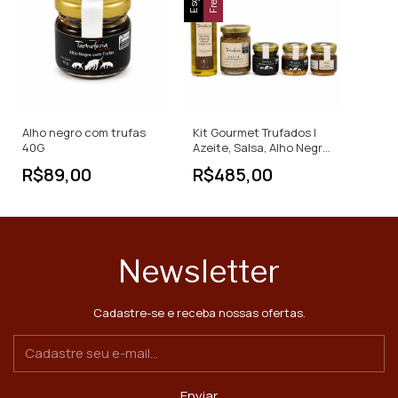
Alho negro com trufas
Kit Gourmet Trufados |
40G
Azeite, Salsa, Alho Negro,
Geleia e Mel
R$89,00
R$485,00
Newsletter
Cadastre-se e receba nossas ofertas.