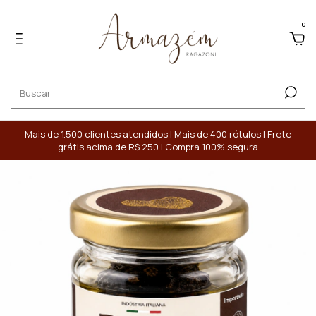
0
Mais de 1.500 clientes atendidos | Mais de 400 rótulos | Frete
grátis acima de R$ 250 | Compra 100% segura