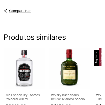
Compartilhar
Produtos similares
Frete grátis
Esgotado
Gin London Dry Thames
Whisky Buchanans
Whisk
Italcoral 700 ml
Deluxe 12 anos Escócia
- Dou
-750ml