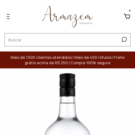
0
Mais de 1.500 clientes atendidos | Mais de 400 rótulos | Frete
grátis acima de R$ 250 | Compra 100% segura