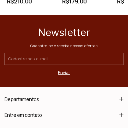
R$210,00
R$179,00
R$2
Newsletter
Cadastre-se e receba nossas ofertas.
Departamentos
Entre em contato