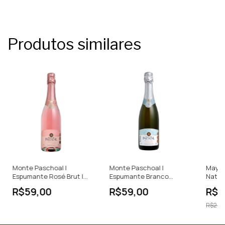
Produtos similares
Monte Paschoal |
Monte Paschoal |
Mayos
Espumante Rosé Brut |
Espumante Branco
Natur
Método Charmat | Brasil |
Moscatel | Brasil | 750ml
Brasil
R$59,00
R$59,00
R$1
750ml
R$200