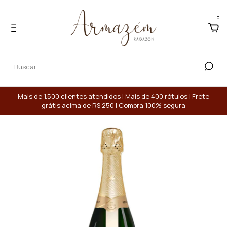
0
Mais de 1.500 clientes atendidos | Mais de 400 rótulos | Frete
grátis acima de R$ 250 | Compra 100% segura