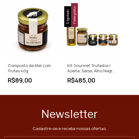
Frete grátis
Esgotado
Composto de Mel com
Kit Gourmet Trufados |
Trufas 40g
Azeite, Salsa, Alho Negro,
Geleia e Mel
R$89,00
R$485,00
Newsletter
Cadastre-se e receba nossas ofertas.