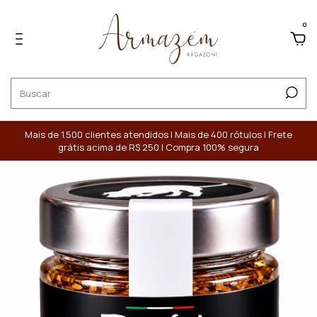
0
Mais de 1.500 clientes atendidos | Mais de 400 rótulos | Frete
grátis acima de R$ 250 | Compra 100% segura